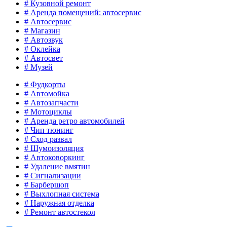
# Кузовной ремонт
# Аренда помещений: автосервис
# Автосервис
# Магазин
# Автозвук
# Оклейка
# Автосвет
# Музей
# Фудкорты
# Автомойка
# Автозапчасти
# Мотоциклы
# Aренда ретро автомобилей
# Чип тюнинг
# Сход развал
# Шумоизоляция
# Автоковоркинг
# Удаление вмятин
# Сигнализации
# Барбершоп
# Выхлопная система
# Наружная отделка
# Ремонт автостекол