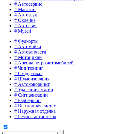
# Автосервис
# Магазин
# Автозвук
# Оклейка
# Автосвет
# Музей
# Фудкорты
# Автомойка
# Автозапчасти
# Мотоциклы
# Aренда ретро автомобилей
# Чип тюнинг
# Сход развал
# Шумоизоляция
# Автоковоркинг
# Удаление вмятин
# Сигнализации
# Барбершоп
# Выхлопная система
# Наружная отделка
# Ремонт автостекол