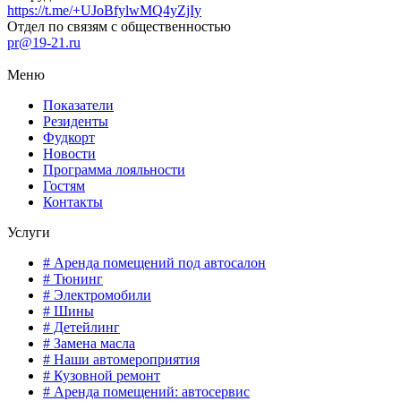
https://t.me/+UJoBfylwMQ4yZjIy
Отдел по связям с общественностью
pr@19-21.ru
Меню
Показатели
Резиденты
Фудкорт
Новости
Программа лояльности
Гостям
Контакты
Услуги
# Аренда помещений под автосалон
# Тюнинг
# Электромобили
# Шины
# Детейлинг
# Замена масла
# Наши автомероприятия
# Кузовной ремонт
# Аренда помещений: автосервис