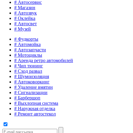
# Автосервис
# Магазин
# Автозвук
# Оклейка
# Автосвет
# Музей
# Фудкорты
# Автомойка
# Автозапчасти
# Мотоциклы
# Aренда ретро автомобилей
# Чип тюнинг
# Сход развал
# Шумоизоляция
# Автоковоркинг
# Удаление вмятин
# Сигнализации
# Барбершоп
# Выхлопная система
# Наружная отделка
# Ремонт автостекол