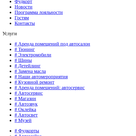
Фудкорт
Новости
Программа лояльности
Гостям
Контакты
Услуги
# Аренда помещений под автосалон
# Тюнинг
# Электромобили
# Шины
# Детейлинг
# Замена масла
# Наши автомероприятия
# Кузовной ремонт
# Аренда помещений: автосервис
# Автосервис
# Магазин
# Автозвук
# Оклейка
# Автосвет
# Музей
# Фудкорты